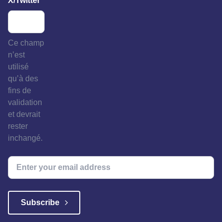
X/Twitter
Ce champ
n’est
utilisé
qu’à des
fins de
validation
et devrait
rester
inchangé.