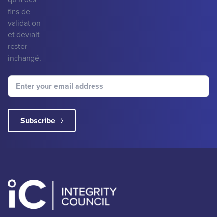
fins de
validation
et devrait
rester
inchangé.